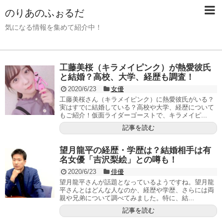
のりあのふぉるだ
気になる情報を集めて紹介中！
工藤美桜（キラメイピンク）が熱愛彼氏
と結婚？高校、大学、経歴も調査！
2020/6/23
女優
工藤美桜さん（キラメイピンク）に熱愛彼氏がいる？
実はすでに結婚している？高校や大学、経歴について
もご紹介！仮面ライダーゴーストで、キラメイピ...
記事を読む
望月龍平の経歴・学歴は？結婚相手は有
名女優「吉沢梨絵」との噂も！
2020/6/23
俳優
望月龍平さんが話題となっているようですね。望月龍
平さんとはどんな人なのか、経歴や学歴、さらには両
親や兄弟について調べてみました。特に、結...
記事を読む