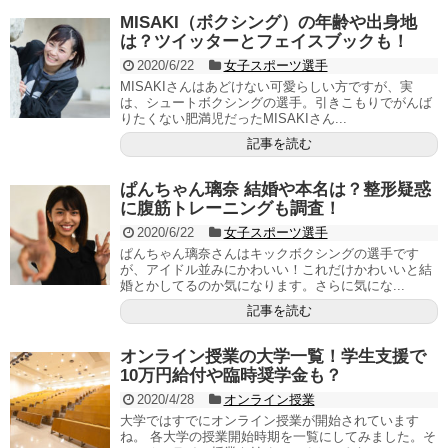
MISAKI（ボクシング）の年齢や出身地
は？ツイッターとフェイスブックも！
2020/6/22
女子スポーツ選手
MISAKIさんはあどけない可愛らしい方ですが、実
は、シュートボクシングの選手。引きこもりでがんば
りたくない肥満児だったMISAKIさん...
記事を読む
ぱんちゃん璃奈 結婚や本名は？整形疑惑
に腹筋トレーニングも調査！
2020/6/22
女子スポーツ選手
ぱんちゃん璃奈さんはキックボクシングの選手です
が、アイドル並みにかわいい！これだけかわいいと結
婚とかしてるのか気になります。さらに気にな...
記事を読む
オンライン授業の大学一覧！学生支援で
10万円給付や臨時奨学金も？
2020/4/28
オンライン授業
大学ではすでにオンライン授業が開始されています
ね。 各大学の授業開始時期を一覧にしてみました。そ