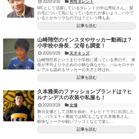
2020/3/30
男性タレント
MCとして活躍しているタレントの中山秀征さん。 髪
の毛について気になっているかたが多いよう。ハゲて
いるとかカツラなのでは？という噂もあ...
記事を読む
山崎翔空のインスタやサッカー動画は？
小学校や身長、父母も調査！
2020/3/29
天才キッズ
山崎翔空君というまだ小学校に通っている男の子。 身
長が平均より小さめの小柄な体ながら、バルセロナや
レアルも認めるサッカーの天才と呼ばれ...
記事を読む
久本雅美のファッションブランドは？ヒ
ルナンデスの衣装や私服も！
2020/3/29
女優
舞台女優として活動を始め、テレビドラマに出演した
り、バラエティ番組ではMCもこなす久本雅美さん。
軽快なトークや鋭いツッコミなどで楽し...
記事を読む