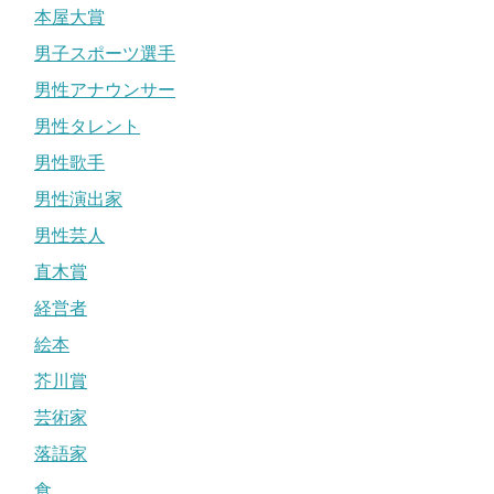
本屋大賞
男子スポーツ選手
男性アナウンサー
男性タレント
男性歌手
男性演出家
男性芸人
直木賞
経営者
絵本
芥川賞
芸術家
落語家
食