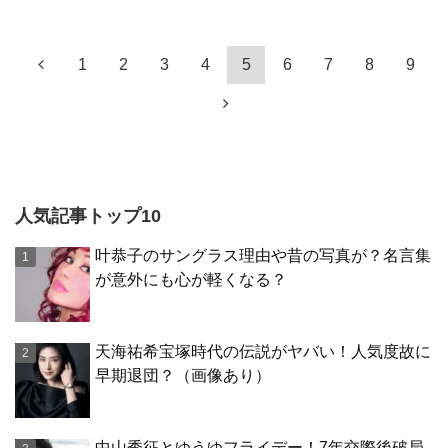
1
2
3
4
5
6
7
8
9
人気記事トップ10
叶恭子のサングラス理由や昔の写真が？名言集
が意外にも心が軽くなる？
天海祐希宝塚時代の伝説がヤバい！人気度故に
早期退団？（画像あり）
中山秀征とゆうゆフライデー！7年交際後破局