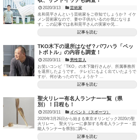
収、サンドイッチも調査！
2020/3/13
芸術家
名和晃平さんという芸術家をご存知でしょうか？ イケ
メン芸術家なので、妻や子供がいるのか気になりま
す。この記事では名和晃平さんの実家や兄...
記事を読む
TKO木下の退所はなぜ？パワハラ「ペッ
トボトル」の内容も調査！
2020/3/11
男性芸人
お笑いコンビ「TKO」の木下隆行さんが、所属事務所
を退所したようです。 テレビにもよく出ていたようで
すが、何があったのでしょうか？ ...
記事を読む
聖火リレー有名人ランナー一覧（県
別）！日程も！
2020/3/11
イベント（スポーツ）
2020年3月26日から始まる東京オリンピック2020の聖
火リレー。 聖火リレーに参加する有名人ランナー・芸
能人ランナーを県別に調べ、...
記事を読む