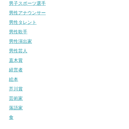
男子スポーツ選手
男性アナウンサー
男性タレント
男性歌手
男性演出家
男性芸人
直木賞
経営者
絵本
芥川賞
芸術家
落語家
食