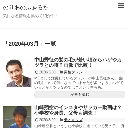
のりあのふぉるだ
気になる情報を集めて紹介中！
「
2020年03月
」
一覧
中山秀征の髪の毛が若い頃からハゲやカ
ツラとの噂？画像で比較！
2020/3/30
男性タレント
MCとして活躍しているタレントの中山秀征さん。 髪
の毛について気になっているかたが多いよう。ハゲて
いるとかカツラなのでは？という噂もあ...
記事を読む
山崎翔空のインスタやサッカー動画は？
小学校や身長、父母も調査！
2020/3/29
天才キッズ
山崎翔空君というまだ小学校に通っている男の子。 身