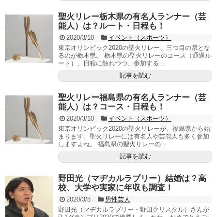
聖火リレー栃木県の有名人ランナー（芸
能人）は？ルート・日程も！
2020/3/10
イベント（スポーツ）
東京オリンピック2020の聖火リレー、三つ目の県とな
るのが栃木県。 栃木県の聖火リレーのコース（通過ル
ート）、日程に触れつつ、参加する...
記事を読む
聖火リレー福島県の有名人ランナー（芸
能人）は？コース・日程も！
2020/3/10
イベント（スポーツ）
東京オリンピック2020の聖火リレーが、福島県から始
まります。聖火リレーには有名人や芸能人も多く参加
しますよね。 福島県の聖火リレーの...
記事を読む
野田光（マヂカルラブリー）結婚は？高
校、大学や実家に年収も調査！
2020/3/8
男性芸人
野田光（マヂカルラブリー・野田クリスタル）さんが