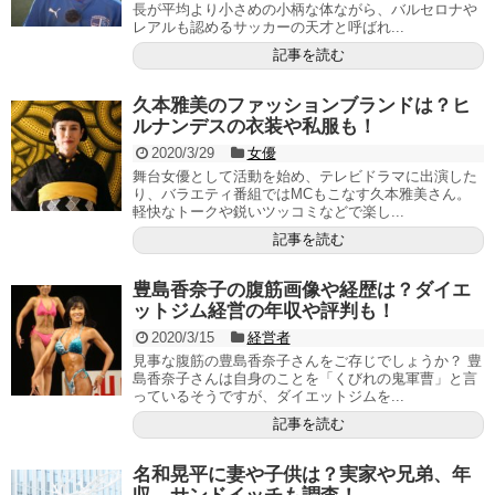
長が平均より小さめの小柄な体ながら、バルセロナや
レアルも認めるサッカーの天才と呼ばれ...
記事を読む
久本雅美のファッションブランドは？ヒ
ルナンデスの衣装や私服も！
2020/3/29
女優
舞台女優として活動を始め、テレビドラマに出演した
り、バラエティ番組ではMCもこなす久本雅美さん。
軽快なトークや鋭いツッコミなどで楽し...
記事を読む
豊島香奈子の腹筋画像や経歴は？ダイエ
ットジム経営の年収や評判も！
2020/3/15
経営者
見事な腹筋の豊島香奈子さんをご存じでしょうか？ 豊
島香奈子さんは自身のことを「くびれの鬼軍曹」と言
っているそうですが、ダイエットジムを...
記事を読む
名和晃平に妻や子供は？実家や兄弟、年