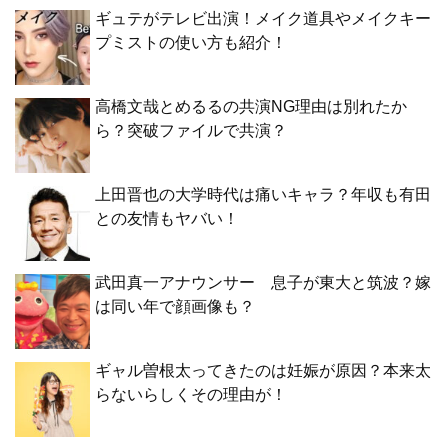
ギュテがテレビ出演！メイク道具やメイクキー
プミストの使い方も紹介！
高橋文哉とめるるの共演NG理由は別れたか
ら？突破ファイルで共演？
上田晋也の大学時代は痛いキャラ？年収も有田
との友情もヤバい！
武田真一アナウンサー 息子が東大と筑波？嫁
は同い年で顔画像も？
ギャル曽根太ってきたのは妊娠が原因？本来太
らないらしくその理由が！