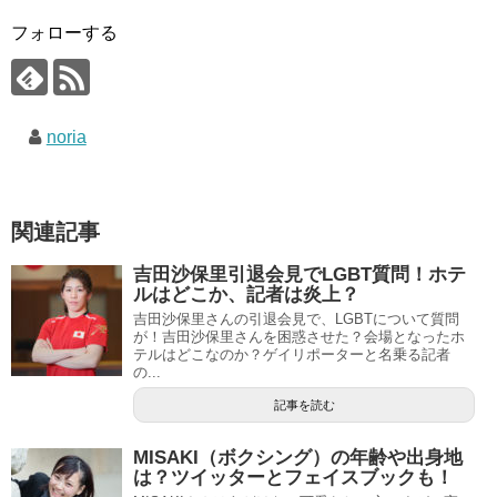
フォローする
noria
関連記事
吉田沙保里引退会見でLGBT質問！ホテ
ルはどこか、記者は炎上？
吉田沙保里さんの引退会見で、LGBTについて質問
が！吉田沙保里さんを困惑させた？会場となったホ
テルはどこなのか？ゲイリポーターと名乗る記者
の...
記事を読む
MISAKI（ボクシング）の年齢や出身地
は？ツイッターとフェイスブックも！