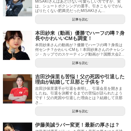
MISAKIさんはあどけない可愛らしい方ですが、実
は、シュートボクシングの選手。引きこもりでがん
ばりたくない肥満児だったMISAKIさん...
記事を読む
本田紗来（動画）優勝でハーフの噂？身
長やかわいいCMも調査！
本田紗来さんの動画が？優勝でハーフの噂？身長は
何センチ？かわいいCMも！本田紗来さんのチャレン
ジ・カップでのスケーティング動画が？国際大会2...
記事を読む
吉田沙保里も苦悩！父の死因や引退した
理由が結婚して旦那と子供を？
吉田沙保里選手が引退を表明し、引退会見を開きま
したね。引退を決断するまでの苦悩が語られたよう
です！父の死因や引退した理由とは？結婚して旦那
さ...
記事を読む
伊藤美誠ラバー変更！最新の厚さは？