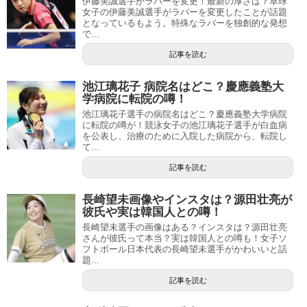
伊藤美誠選手がラバーを変更！最新の厚さは？卓球
女子の伊藤美誠選手がラバーを変更したことが話題
となっているもよう。特殊なラバーを独創的な発想
で...
記事を読む
池江璃花子 病院名はどこ？慶應義塾大
学病院に転院の噂！
池江璃花子選手の病院名はどこ？慶應義塾大学病院
に転院の噂が！競泳女子の池江璃花子選手が白血病
を公表し、治療のために入院した病院から、転院し
て...
記事を読む
長崎望未画像やインスタは？源田壮亮が
彼氏や実は韓国人との噂！
長崎望未選手の画像はある？インスタは？源田壮亮
さんが彼氏って本当？実は韓国人との噂も！女子ソ
フトボール日本代表の長崎望未選手がかわいいと話
題...
記事を読む