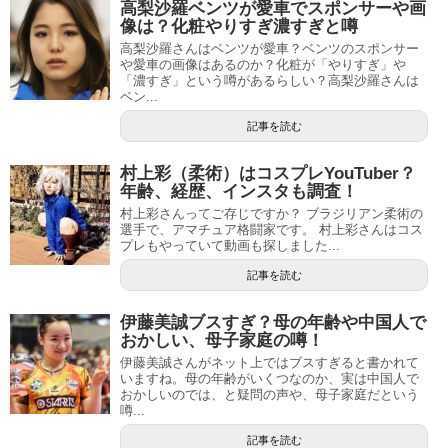
高梨沙羅ベンツが愛車でスポンサーや画
像は？化粧やりすぎ濃すぎと噂
高梨沙羅さんはベンツが愛車？ベンツのスポンサー
や愛車の画像はあるのか？化粧が「やりすぎ」や
「濃すぎ」という噂があるらしい？高梨沙羅さんは
ベン...
記事を読む
村上彩（柔術）はコスプレYouTuber？
年齢、経歴、インスタも調査！
村上彩さんってご存じですか？ ブラジリアン柔術の
選手で、アマチュア格闘家です。 村上彩さんはコス
プレもやっていて動画も探しました...
記事を読む
伊藤美誠ブスすぎ？母の年齢や中国人で
おかしい、母子家庭の噂！
伊藤美誠さんがネット上ではブスすぎると書かれて
いますね。母の年齢がいくつなのか、実は中国人で
おかしいのでは、と疑問の声や、母子家庭だという
噂...
記事を読む