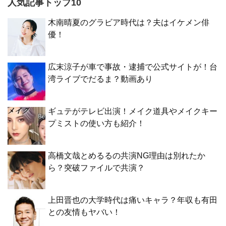
人気記事トップ10
木南晴夏のグラビア時代は？夫はイケメン俳
優！
広末涼子が車で事故・逮捕で公式サイトが！台
湾ライブでだるま？動画あり
ギュテがテレビ出演！メイク道具やメイクキー
プミストの使い方も紹介！
高橋文哉とめるるの共演NG理由は別れたか
ら？突破ファイルで共演？
上田晋也の大学時代は痛いキャラ？年収も有田
との友情もヤバい！