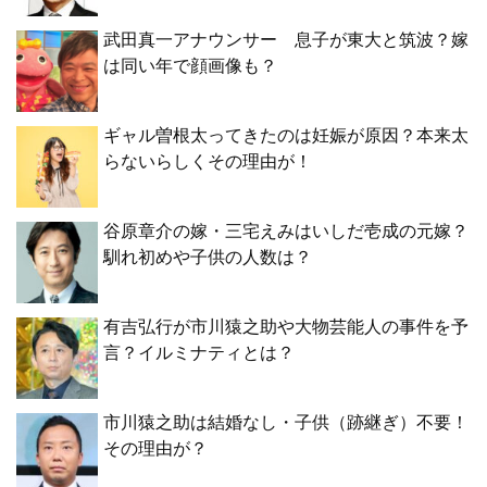
武田真一アナウンサー 息子が東大と筑波？嫁
は同い年で顔画像も？
ギャル曽根太ってきたのは妊娠が原因？本来太
らないらしくその理由が！
谷原章介の嫁・三宅えみはいしだ壱成の元嫁？
馴れ初めや子供の人数は？
有吉弘行が市川猿之助や大物芸能人の事件を予
言？イルミナティとは？
市川猿之助は結婚なし・子供（跡継ぎ）不要！
その理由が？