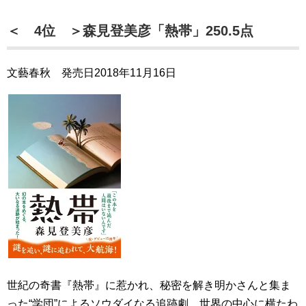
＜ 4位 ＞森見登美彦「熱帯」250.5点
文藝春秋 発売日2018年11月16日
世紀の奇書『熱帯』に惹かれ、秘密を解き明かさんと集ま
った“学団”によるソウダイなる追跡劇。世界の中心に横たわ