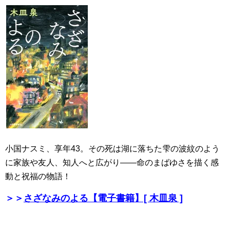
小国ナスミ、享年43。その死は湖に落ちた雫の波紋のよう
に家族や友人、知人へと広がり――命のまばゆさを描く感
動と祝福の物語！
＞＞
さざなみのよる【電子書籍】[ 木皿泉 ]