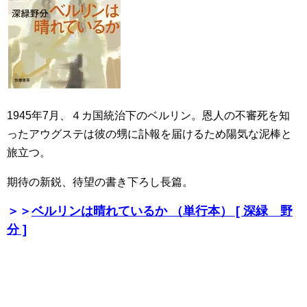
1945年7月、４カ国統治下のベルリン。恩人の不審死を知
ったアウグステは彼の甥に訃報を届けるため陽気な泥棒と
旅立つ。
期待の新鋭、待望の書き下ろし長篇。
＞＞
ベルリンは晴れているか （単行本） [ 深緑 野
分 ]