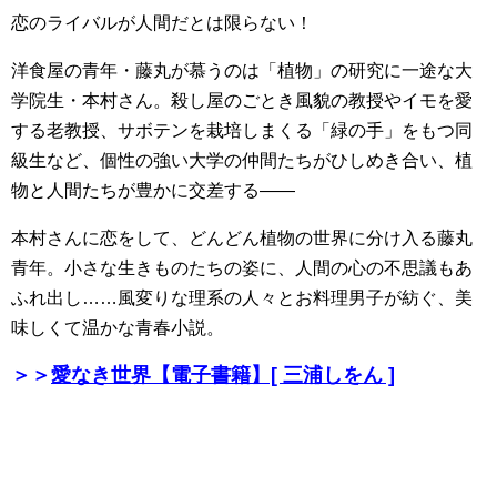
恋のライバルが人間だとは限らない！
洋食屋の青年・藤丸が慕うのは「植物」の研究に一途な大
学院生・本村さん。殺し屋のごとき風貌の教授やイモを愛
する老教授、サボテンを栽培しまくる「緑の手」をもつ同
級生など、個性の強い大学の仲間たちがひしめき合い、植
物と人間たちが豊かに交差する――
本村さんに恋をして、どんどん植物の世界に分け入る藤丸
青年。小さな生きものたちの姿に、人間の心の不思議もあ
ふれ出し……風変りな理系の人々とお料理男子が紡ぐ、美
味しくて温かな青春小説。
＞＞
愛なき世界【電子書籍】[ 三浦しをん ]