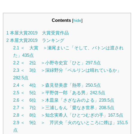
Contents
[
hide
]
1
本屋大賞2019 大賞受賞作品
2
本屋大賞2019 ランキング
2.1
＜ 大賞 ＞瀬尾まいこ「そして、バトンは渡され
た」435点
2.2
＜ 2位 ＞小野寺史宜「ひと」297.5点
2.3
＜ 3位 ＞深緑野分「ベルリンは晴れているか」
282.5点
2.4
＜ 4位 ＞森見登美彦「熱帯」250.5点
2.5
＜ 5位 ＞平野啓一郎「ある男」242.5点
2.6
＜ 6位 ＞木皿泉「さざなみのよる」239.5点
2.7
＜ 7位 ＞三浦しをん「愛なき世界」208.5点
2.8
＜ 8位 ＞知念実希人「ひとつむぎの手」167.5点
2.9
＜ 9位 ＞ 芹沢央「火のないところに煙は」151.5
点