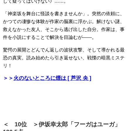
して疑ってはいけない》……。
「神楽坂を舞台に怪談を書きませんか」。突然の依頼に、
かつての凄惨な体験が作家の脳裏に浮かぶ。解けない謎、
救えなかった友人、そこから逃げ出した自分。作家は、事
件を小説にすることで解決を目論むが――。
驚愕の展開とどんでん返しの波状攻撃、そして導かれる最
恐の真実。読み始めたら引き返せない、戦慄の暗黒ミステ
リ！
＞＞
火のないところに煙は [ 芦沢 央 ]
＜ 10位 ＞伊坂幸太郎「フーガはユーガ」