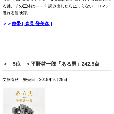
る謎、その正体は――？ 読み出したら止まらない、ロマン
溢れる冒険譚。
＞＞
熱帯 [ 森見 登美彦 ]
＜ 5位 ＞平野啓一郎「ある男」242.5点
文藝春秋 発売日：2018年9月28日