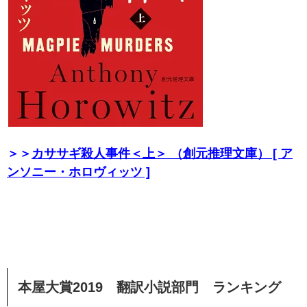
＞＞
カササギ殺人事件＜上＞ （創元推理文庫） [ ア
ンソニー・ホロヴィッツ ]
本屋大賞2019 翻訳小説部門 ランキング