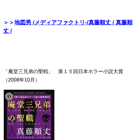
＞＞
地図男 /メディアファクトリ-/真藤順丈 / 真藤順
丈 /
「庵堂三兄弟の聖戦」 第１５回日本ホラー小説大賞
（2008年10月）