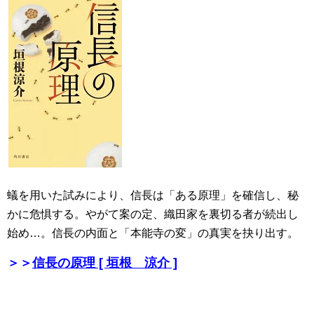
蟻を用いた試みにより、信長は「ある原理」を確信し、秘
かに危惧する。やがて案の定、織田家を裏切る者が続出し
始め…。信長の内面と「本能寺の変」の真実を抉り出す。
＞＞
信長の原理 [ 垣根 涼介 ]