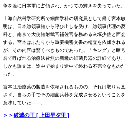
争を境に日本軍に占領され、かつての輝きを失っていた。
上海自然科学研究所で細菌学科の研究員として働く宮本敏
明は、日本総領事館から呼び出しを受け、総領事代理の菱
科と、南京で大使館附武官補佐官を務める灰塚少佐と面会
する。宮本はふたりから重要機密文書の精査を依頼される
が、その内容は驚くべきものであった。「キング」と暗号
名で呼ばれる治療法皆無の新種の細菌兵器の詳細であり、
しかも論文は、途中で始まり途中で終わる不完全なものだ
った。
宮本は治療薬の製造を依頼されるものの、それは取りも直
さず、自らの手でその細菌兵器を完成させるということを
意味していた――。
＞＞
破滅の王 [ 上田早夕里 ]