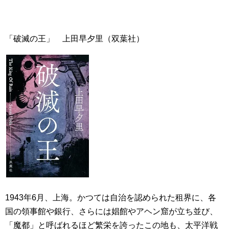
「破滅の王」 上田早夕里（双葉社）
1943年6月、上海。かつては自治を認められた租界に、各
国の領事館や銀行、さらには娼館やアヘン窟が立ち並び、
「魔都」と呼ばれるほど繁栄を誇ったこの地も、太平洋戦