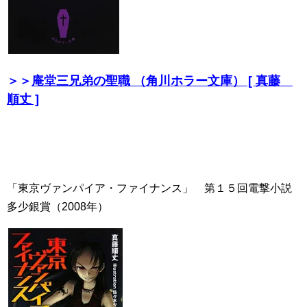
＞＞
庵堂三兄弟の聖職 （角川ホラー文庫） [ 真藤
順丈 ]
「東京ヴァンパイア・ファイナンス」 第１５回電撃小説
多少銀賞（2008年）