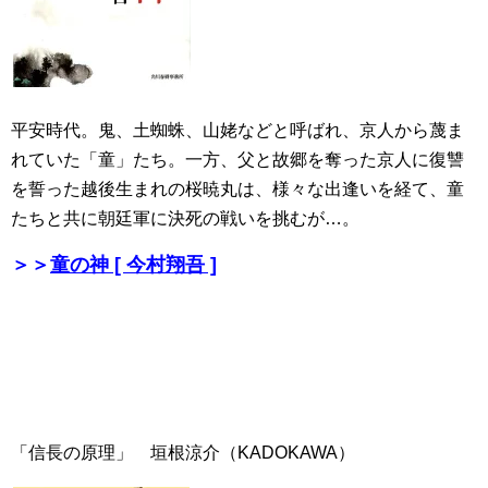
平安時代。鬼、土蜘蛛、山姥などと呼ばれ、京人から蔑ま
れていた「童」たち。一方、父と故郷を奪った京人に復讐
を誓った越後生まれの桜暁丸は、様々な出逢いを経て、童
たちと共に朝廷軍に決死の戦いを挑むが…。
＞＞
童の神 [ 今村翔吾 ]
「信長の原理」 垣根涼介（KADOKAWA）