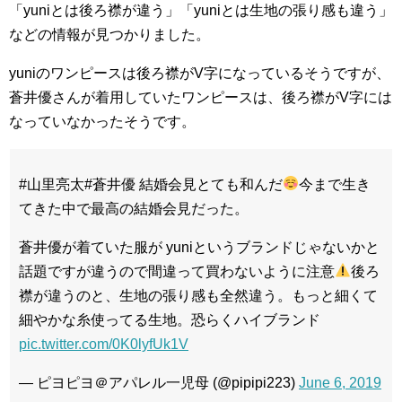
「yuniとは後ろ襟が違う」「yuniとは生地の張り感も違う」
などの情報が見つかりました。
yuniのワンピースは後ろ襟がV字になっているそうですが、
蒼井優さんが着用していたワンピースは、後ろ襟がV字には
なっていなかったそうです。
#山里亮太#蒼井優 結婚会見とても和んだ
今まで生き
てきた中で最高の結婚会見だった。
蒼井優が着ていた服が yuniというブランドじゃないかと
話題ですが違うので間違って買わないように注意
後ろ
襟が違うのと、生地の張り感も全然違う。もっと細くて
細やかな糸使ってる生地。恐らくハイブランド
pic.twitter.com/0K0lyfUk1V
— ピヨピヨ＠アパレル一児母 (@pipipi223)
June 6, 2019