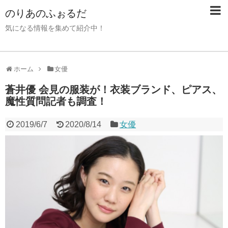
のりあのふぉるだ
気になる情報を集めて紹介中！
ホーム
女優
蒼井優 会見の服装が！衣装ブランド、ピアス、
魔性質問記者も調査！
2019/6/7
2020/8/14
女優