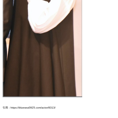
引用：https://bluesea0925.com/actor/8313/