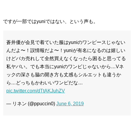
ですが一部ではyuniではない、という声も。
蒼井優が会見で着ていた服はyuniのワンピースじゃない
んだよ〜！誤情報だよ〜！yuniが有名になるのは嬉しい
けどバカ売れして全然買えなくなったら困ると思ってる
私ヤバい。でも本当にyuniのワンピじゃないから…Vネ
ックの深さも脇の開き方も丈感もシルエットも違うか
ら…どっちもかわいいワンピだな…
pic.twitter.com/dTtAKJuhZV
— リネン (@ppuccin0)
June 6, 2019