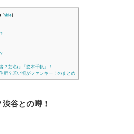
s
[
hide
]
？
？
者？芸名は「悠木千帆」！
住所？若い頃がファンキー！のまとめ
？渋谷との噂！