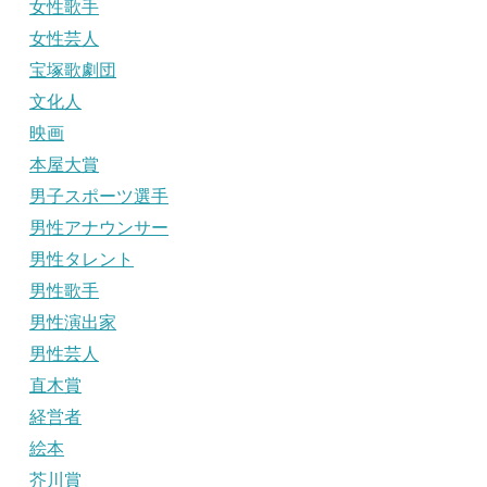
女性歌手
女性芸人
宝塚歌劇団
文化人
映画
本屋大賞
男子スポーツ選手
男性アナウンサー
男性タレント
男性歌手
男性演出家
男性芸人
直木賞
経営者
絵本
芥川賞