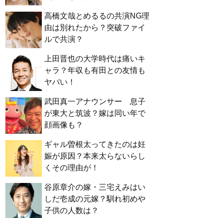
高橋文哉とめるるの共演NG理
由は別れたから？突破ファイ
ルで共演？
上田晋也の大学時代は痛いキ
ャラ？年収も有田との友情も
ヤバい！
武田真一アナウンサー 息子
が東大と筑波？嫁は同い年で
顔画像も？
ギャル曽根太ってきたのは妊
娠が原因？本来太らないらし
くその理由が！
谷原章介の嫁・三宅えみはい
しだ壱成の元嫁？馴れ初めや
子供の人数は？