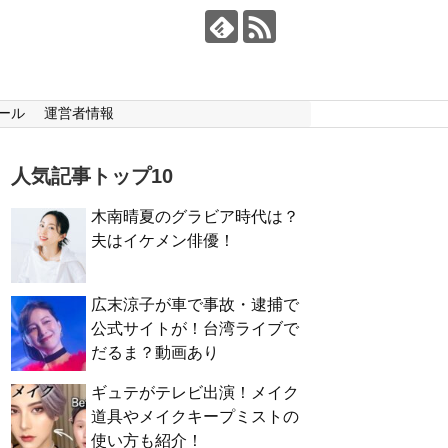
ール
運営者情報
人気記事トップ10
木南晴夏のグラビア時代は？
夫はイケメン俳優！
広末涼子が車で事故・逮捕で
公式サイトが！台湾ライブで
だるま？動画あり
ギュテがテレビ出演！メイク
道具やメイクキープミストの
使い方も紹介！