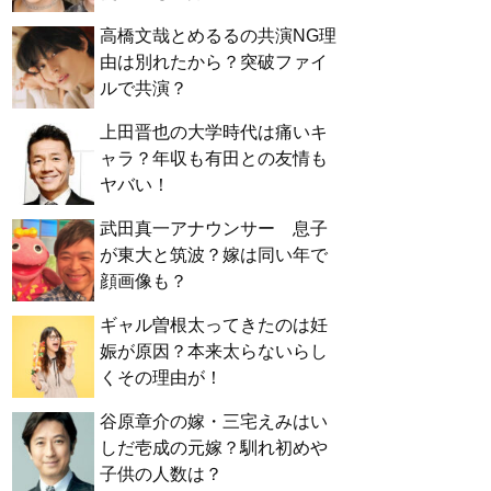
高橋文哉とめるるの共演NG理
由は別れたから？突破ファイ
ルで共演？
上田晋也の大学時代は痛いキ
ャラ？年収も有田との友情も
ヤバい！
武田真一アナウンサー 息子
が東大と筑波？嫁は同い年で
顔画像も？
ギャル曽根太ってきたのは妊
娠が原因？本来太らないらし
くその理由が！
谷原章介の嫁・三宅えみはい
しだ壱成の元嫁？馴れ初めや
子供の人数は？