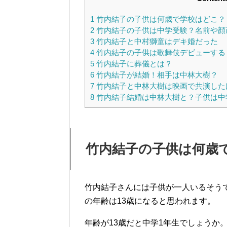
1
竹内結子の子供は何歳で学校はどこ？
2
竹内結子の子供は中学受験？名前や顔
3
竹内結子と中村獅童はデキ婚だった
4
竹内結子の子供は歌舞伎デビューする
5
竹内結子に葬儀とは？
6
竹内結子が結婚！相手は中林大樹？
7
竹内結子と中林大樹は映画で共演した
8
竹内結子結婚は中林大樹と？子供は中
竹内結子の子供は何歳
竹内結子さんには子供が一人いるそうです
の年齢は13歳になると思われます。
年齢が13歳だと中学1年生でしょうか