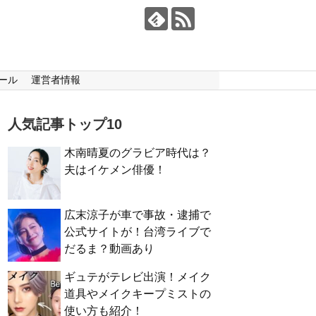
ール
運営者情報
人気記事トップ10
木南晴夏のグラビア時代は？
夫はイケメン俳優！
広末涼子が車で事故・逮捕で
公式サイトが！台湾ライブで
だるま？動画あり
ギュテがテレビ出演！メイク
道具やメイクキープミストの
使い方も紹介！