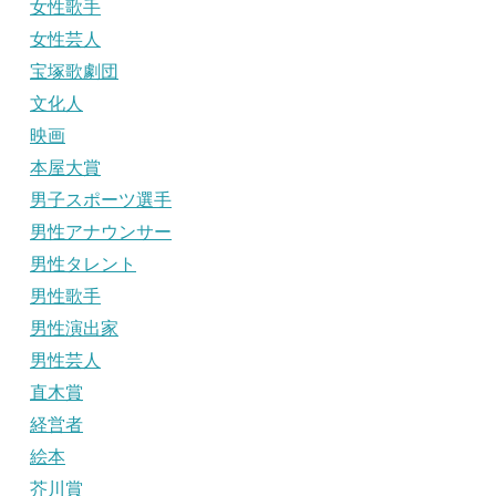
女性歌手
女性芸人
宝塚歌劇団
文化人
映画
本屋大賞
男子スポーツ選手
男性アナウンサー
男性タレント
男性歌手
男性演出家
男性芸人
直木賞
経営者
絵本
芥川賞