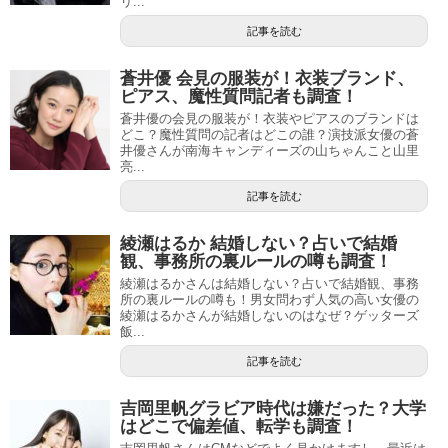
リ...
記事を読む
蒼井優 会見の服装が！衣装ブランド、
ピアス、魔性質問記者も調査！
蒼井優の会見の服装が！衣装やピアスのブランドは
どこ？魔性質問の記者はどこの誰？演技派女優の蒼
井優さんが南海キャンディーズの山ちゃんこと山里
亮...
記事を読む
綾瀬はるか 結婚しない？占いで結婚
観、事務所の裏ルールの噂も調査！
綾瀬はるかさんは結婚しない？占いで結婚観、事務
所の裏ルールの噂も！男女問わず人気の高い女優の
綾瀬はるかさんが結婚しないのはなぜ？ゲッターズ
飯...
記事を読む
吉岡里帆グラビア時代は嫌だった？大学
はどこで偏差値、転学も調査！