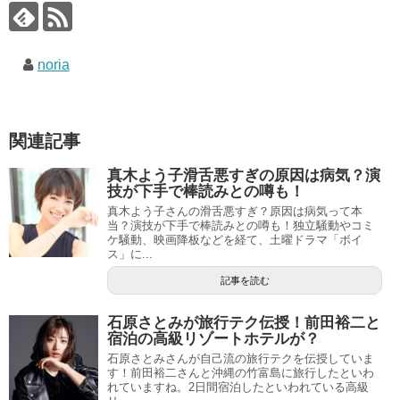
noria
関連記事
真木よう子滑舌悪すぎの原因は病気？演
技が下手で棒読みとの噂も！
真木よう子さんの滑舌悪すぎ？原因は病気って本
当？演技が下手で棒読みとの噂も！独立騒動やコミ
ケ騒動、映画降板などを経て、土曜ドラマ「ボイ
ス」に...
記事を読む
石原さとみが旅行テク伝授！前田裕二と
宿泊の高級リゾートホテルが？
石原さとみさんが自己流の旅行テクを伝授していま
す！前田裕二さんと沖縄の竹富島に旅行したといわ
れていますね。2日間宿泊したといわれている高級