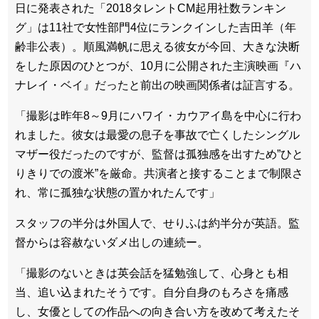
日に発表された「2018タレントCM起用社数ランキン
グ」は11社で女性部門4位にランクインした吉田羊（年
齢非公表）。順風満帆に思える彼女が今回、大きな決断
をした原因のひとつが、10月に公開された主演映画『ハ
ナレイ・ベイ』だったと前出の映画関係者は証言する。
「撮影は昨年8～9月にハワイ・カウアイ島を中心に行わ
れました。彼女は最愛の息子を事故で亡くしたシングル
マザー役だったのですが、監督は孤独感を出すため”ひと
りきりでの渡米”を厳命。共演者と接することまで制限さ
れ、常に孤独な状態の置かれたんです」
スタッフの半分は外国人で、せりふは約半分が英語。監
督からは容赦ないダメ出しの連続ー。
「撮影のないときは英会話を猛勉強して、心身とも相
当、追い込まれたそうです。自分自身のもろさを痛感
し、女優としての作品への向き合い方を改めて考えたそ