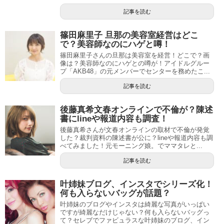
記事を読む
篠田麻里子 旦那の美容室経営はどこ
で？美容師なのにハゲと噂！
篠田麻里子さんの旦那は美容室を経営！どこで？画
像は？美容師なのにハゲとの噂が！アイドルグルー
プ「AKB48」の元メンバーでセンターを務めたこ...
記事を読む
後藤真希文春オンラインで不倫が？陳述
書にlineや報道内容も調査！
後藤真希さんが文春オンラインの取材で不倫が発覚
した？裁判資料の陳述書が公に？lineや報道内容も調
べてみました！元モーニング娘。でママタレと...
記事を読む
叶姉妹ブログ、インスタでシリーズ化！
何も入らないバッグが話題？
叶姉妹のブログやインスタは綺麗な写真がいっぱい
ですが綺麗なだけじゃない？何も入らないバッグっ
て？セレブでファビュラスな叶姉妹のブログ、イン