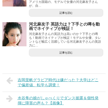
アメリカ国籍の、モデルで女優の河北麻友子さん
が、自...
記事を読む
河北麻友子 英語力は？下手との噂を動
画でネイティブが検証！
河北麻友子さんの英語力は高いのか？下手との噂
も！動画でネイティブが検証！モデルや女優、タレ
ントなど幅広く活躍している河北麻友子さんの英語
力に...
記事を読む
吉岡里帆グラビア時代は嫌だった？大学はどこ
で偏差値、転学も調査！
水谷隼の娘がしゃべくりでダンス披露＆個性発
揮に障害の声も？【画像】