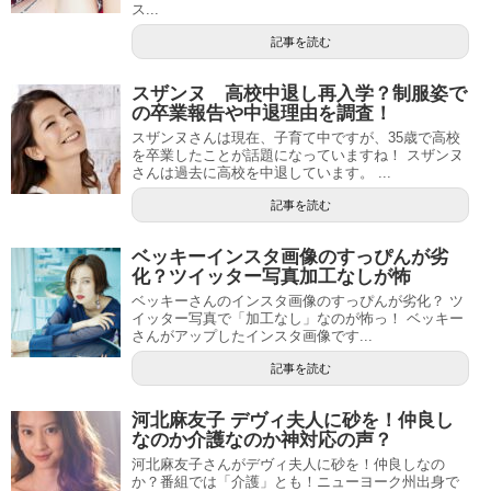
ス...
記事を読む
スザンヌ 高校中退し再入学？制服姿で
の卒業報告や中退理由を調査！
スザンヌさんは現在、子育て中ですが、35歳で高校
を卒業したことが話題になっていますね！ スザンヌ
さんは過去に高校を中退しています。 ...
記事を読む
ベッキーインスタ画像のすっぴんが劣
化？ツイッター写真加工なしが怖
ベッキーさんのインスタ画像のすっぴんが劣化？ ツ
イッター写真で「加工なし」なのが怖っ！ ベッキー
さんがアップしたインスタ画像です...
記事を読む
河北麻友子 デヴィ夫人に砂を！仲良し
なのか介護なのか神対応の声？
河北麻友子さんがデヴィ夫人に砂を！仲良しなの
か？番組では「介護」とも！ニューヨーク州出身で