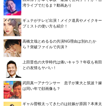
湾ライブでだるま？動画あり
ギュテがテレビ出演！メイク道具やメイクキー
プミストの使い方も紹介！
高橋文哉とめるるの共演NG理由は別れたか
ら？突破ファイルで共演？
上田晋也の大学時代は痛いキャラ？年収も有田
との友情もヤバい！
武田真一アナウンサー 息子が東大と筑波？嫁
は同い年で顔画像も？
ギャル曽根太ってきたのは妊娠が原因？本来太