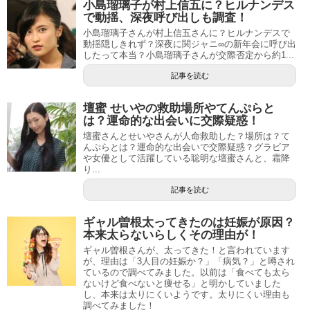
小島瑠璃子が村上信五に？ヒルナンデス
で動揺、深夜呼び出しも調査！
小島瑠璃子さんが村上信五さんに？ヒルナンデスで
動揺隠しきれず？深夜に関ジャニ∞の新年会に呼び出
したって本当？小島瑠璃子さんが交際否定から約1...
記事を読む
壇蜜 せいやの救助場所やてんぷらと
は？運命的な出会いに交際疑惑！
壇蜜さんとせいやさんが人命救助した？場所は？て
んぷらとは？運命的な出会いで交際疑惑？グラビア
や女優として活躍している聡明な壇蜜さんと、霜降
り...
記事を読む
ギャル曽根太ってきたのは妊娠が原因？
本来太らないらしくその理由が！
ギャル曽根さんが、太ってきた！と言われています
が、理由は「3人目の妊娠か？」「病気？」と噂され
ているので調べてみました。以前は「食べても太ら
ないけど食べないと痩せる」と明かしていました
し、本来は太りにくいようです。太りにくい理由も
調べてみました！