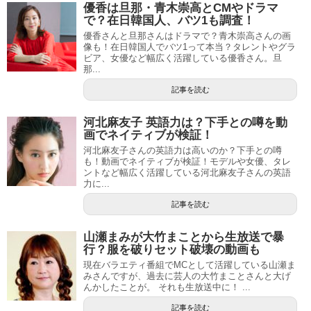
優香は旦那・青木崇高とCMやドラマ
で？在日韓国人、バツ1も調査！
優香さんと旦那さんはドラマで？青木崇高さんの画
像も！在日韓国人でバツ1って本当？タレントやグラ
ビア、女優など幅広く活躍している優香さん。旦
那...
記事を読む
河北麻友子 英語力は？下手との噂を動
画でネイティブが検証！
河北麻友子さんの英語力は高いのか？下手との噂
も！動画でネイティブが検証！モデルや女優、タレ
ントなど幅広く活躍している河北麻友子さんの英語
力に...
記事を読む
山瀬まみが大竹まことから生放送で暴
行？服を破りセット破壊の動画も
現在バラエティ番組でMCとして活躍している山瀬ま
みさんですが、過去に芸人の大竹まことさんと大げ
んかしたことが。 それも生放送中に！ ...
記事を読む