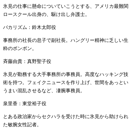
氷見の仕事に懸命についていこうとする、アメリカ最難関
ロースクール出身の、駆け出し弁護士。
バカリズム：鈴木太郎役
事務所の社長の息子で副社長。ハングリー精神に乏しい生
粋のボンボン。
斉藤由貴：真野聖子役
氷見が勤務する大手事務所の事務員。高度なハッキング技
術を持つ。フェイクニュースを作り上げ、世間をあっとい
うまい混乱させるなど、凄腕事務員。
泉里香：東堂裕子役
とある政治家からセクハラを受けた時に氷見から助けられ
た敏腕女性記者。