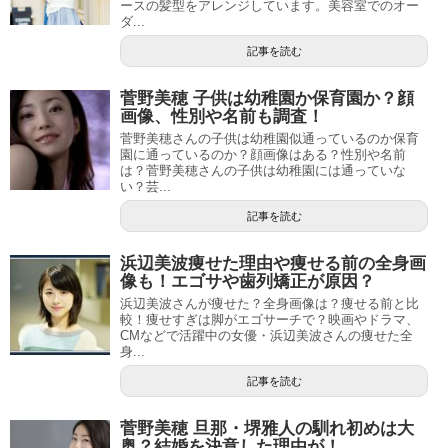
ースの髪型をアレンジしています。美容室でのオー
ダ...
記事を読む
菅野美穂 子供は幼稚園か保育園か？顔
画像、性別や名前も調査！
菅野美穂さんの子供は幼稚園似通っているのか保育
園に通っているのか？顔画像はある？性別や名前
は？菅野美穂さんの子供は幼稚園には通っていな
い？芸...
記事を読む
浜辺美波痩せた理由や痩せる前の全身画
像も！エゴサや歯列矯正が原因？
浜辺美波さんが痩せた？全身画像は？痩せる前と比
較！痩せすぎは脚がエゴサーチで？映画やドラマ、
CMなどで活躍中の女優・浜辺美波さんの痩せた全
身...
記事を読む
菅野美穂 旦那・堺雅人の馴れ初めは大
奥？結婚を決意した理由が！