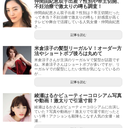
仲間由紀恵双子出産？性別や帝王切開、
不妊治療で激太りの噂も調査！
仲間由紀恵さん双子出産？性別は？帝王切開だった
って本当？不妊治療で激太りの噂も！好感度が高く
テレビや舞台で活躍している人気女優・仲間由紀恵
さ...
記事を読む
米倉涼子の髪型リーガルⅤ！オーダー方
法やショートボブ後ろは丸めて
米倉涼子さんが主演のリーガルⅤで髪型が話題です
ね。米倉涼子さんはショートボブが多いですが、リ
ーガルⅤでの髪型にしたい女性が気になっているの
が...
記事を読む
綾瀬はるかビューティーコロシアム写真
や動画！激太りで引退寸前？
綾瀬はるかさんがビューティーコロシアムに出演し
ていた？写真や動画が！激太りで引退寸前だったと
いう噂！アクションも殺陣もこなす人気の女優・綾
瀬...