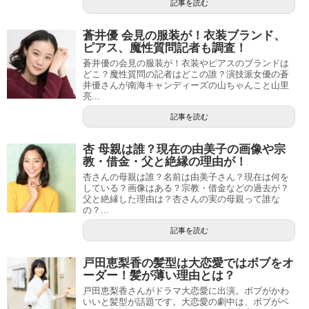
記事を読む
蒼井優 会見の服装が！衣装ブランド、
ピアス、魔性質問記者も調査！
蒼井優の会見の服装が！衣装やピアスのブランドは
どこ？魔性質問の記者はどこの誰？演技派女優の蒼
井優さんが南海キャンディーズの山ちゃんこと山里
亮...
記事を読む
杏 母親は誰？現在の由美子の画像や宗
教・借金・父と絶縁の理由が！
杏さんの母親は誰？名前は由美子さん？現在は何を
している？画像はある？宗教・借金などの過去が？
父と絶縁した理由は？杏さんの実の母親って誰な
の？...
記事を読む
戸田恵梨香の髪型は大恋愛ではボブをオ
ーダー！髪が薄い理由とは？
戸田恵梨香さんがドラマ大恋愛に出演。ボブがかわ
いいと髪型が話題です。大恋愛の劇中は、ボブがベ