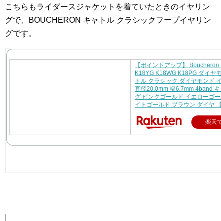
こちらもライダースジャケットを着ていたときのイヤリン
グで、BOUCHERON キャトル クラシックフープイヤリン
グです。
【ポイントアップ】 Bouchero
K18YG K18WG K18PG ダイ
トル クラシック ダイヤモンド 
直径20.0mm 幅6.7mm 4band
グ ピンクゴールド イエローゴー
イトゴールド ブラウン ダイヤ 
楽天