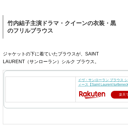
竹内結子主演ドラマ・クイーンの衣装・黒
のフリルブラウス
ジャケットの下に着ていたブラウスが、SAINT
LAURENT（サンローラン）シルク ブラウス。
イヴ・サンローラン ブラウス シ
ィース【Saint Laurent turtlenec
楽天