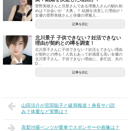
菅野美穂さんと旦那さんである堺雅人さんの馴れ初
めは？出会いが「大奥」？ 結婚を決意した理由が！
女優の菅野美穂さんと俳優の堺雅人...
記事を読む
北川景子 子供できない？妊活できない
理由が契約との噂を調査！
北川景子さんに子供できない？妊活もできない理由
が契約との噂も！人気もあって好感度も高い女優の
北川景子さん。子供できない理由に、多忙説、夫の
D...
記事を読む
山田涼介が宮田聡子と破局報道！身長サバ読
み？体重など実際は？
高梨沙羅ベンツが愛車でスポンサーや画像は？