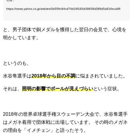
引用：
https://news.yahoo.co.jp/articles/0d356c64cd74d19f183d39838d388d5a816eca96
と、男子団体で銅メダルを獲得した翌日の会見で、心境を
明かしています。
というのも、
水谷隼選手は
2018年から目の不調
に悩まされていました。
それは、
照明の影響でボールが見えづらい
という症状。
2018年の世界卓球選手権スウェーデン大会で、水谷隼選手
はメガネ着用で団体戦に出場しています。 その時のメガネ
の理由を「イメチェン」と語ったそう。