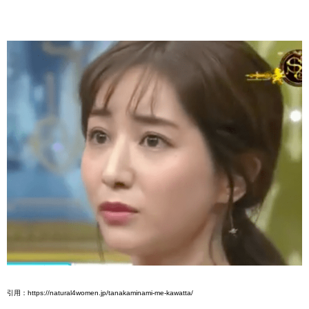
引用：https://natural4women.jp/tanakaminami-me-kawatta/