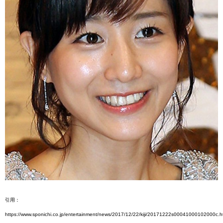
引用：
https://www.sponichi.co.jp/entertainment/news/2017/12/22/kiji/20171222s00041000102000c.h