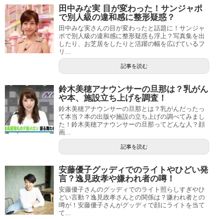
田中みな実 目が変わった！サンジャポ
で別人級の違和感に整形疑惑？
田中みな実さんの目が変わったと話題に！サンジャ
ポで別人級の違和感に整形疑惑も浮上？写真集を出
したり、お芝居をしたりと活躍の幅を広げているフ
リ...
記事を読む
鈴木美穂アナウンサーの旦那は？乳がん
や本、施設立ち上げを調査！
鈴木美穂アナウンサーの旦那とは？乳がんだったっ
て本当？本の出版や施設の立ち上げの調べてみまし
た！鈴木美穂アナウンサーの旦那ってどんな人？顔
画...
記事を読む
安藤優子グッディでのライトやひどい発
言？逸見政孝や嫌われ者の噂！
安藤優子さんのグッディでのライト照らしすぎやひ
どい言動？逸見政孝さんとの関係は？嫌われ者との
噂が！安藤優子さんがグッディで顔にライトを当て
て...