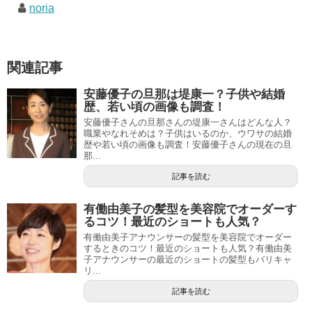
noria
関連記事
安藤優子の旦那は堤康一？子供や結婚
歴、若い頃の画像も調査！
安藤優子さんの旦那さんの堤康一さんはどんな人？
職業やなれそめは？子供はいるのか、ウワサの結婚
歴や若い頃の画像も調査！安藤優子さんの現在の旦
那...
記事を読む
有働由美子の髪型を美容院でオーダーす
るコツ！最近のショートも人気？
有働由美子アナウンサーの髪型を美容院でオーダー
するときのコツ！最近のショートも人気？有働由美
子アナウンサーの最近のショートの髪型もバリキャ
リ...
記事を読む