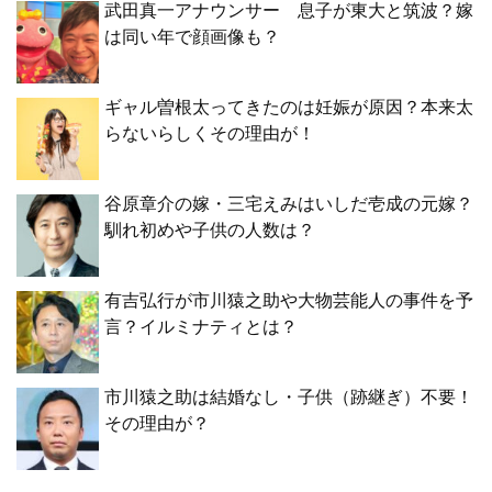
武田真一アナウンサー 息子が東大と筑波？嫁
は同い年で顔画像も？
ギャル曽根太ってきたのは妊娠が原因？本来太
らないらしくその理由が！
谷原章介の嫁・三宅えみはいしだ壱成の元嫁？
馴れ初めや子供の人数は？
有吉弘行が市川猿之助や大物芸能人の事件を予
言？イルミナティとは？
市川猿之助は結婚なし・子供（跡継ぎ）不要！
その理由が？