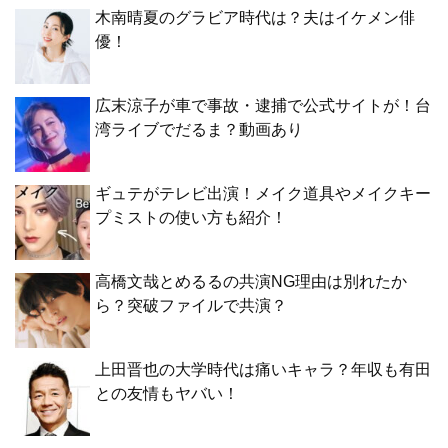
木南晴夏のグラビア時代は？夫はイケメン俳
優！
広末涼子が車で事故・逮捕で公式サイトが！台
湾ライブでだるま？動画あり
ギュテがテレビ出演！メイク道具やメイクキー
プミストの使い方も紹介！
高橋文哉とめるるの共演NG理由は別れたか
ら？突破ファイルで共演？
上田晋也の大学時代は痛いキャラ？年収も有田
との友情もヤバい！