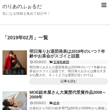
のりあのふぉるだ
気になる情報を集めて紹介中！
「
2019年02月
」
一覧
明日海りお退団発表は2019年のいつ？年
齢やお茶会がスゴイと話題
2019/2/2
宝塚歌劇団
明日海りおさんの退団発表は2019年のいつ？年齢やお
茶会がスゴイと話題です。明日海りおさんは痩せすぎ
が心配され、ネット上では退団が近いのでは...
記事を読む
MOE絵本屋さん大賞歴代受賞作品2008～
2009年
2019/2/1
絵本
白泉社から刊行の絵本専門誌MOEが2008年から開催し