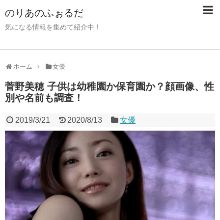
のりあのふぉるだ
気になる情報を集めて紹介中！
ホーム
女優
菅野美穂 子供は幼稚園か保育園か？顔画像、性
別や名前も調査！
2019/3/21
2020/8/13
女優