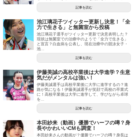
記事を読む
池江璃花子ツイッター更新し決意！「全
力で生きる」と無菌室から投稿
池江璃花子選手がツイッター更新で決意表明した？
現状は無菌室での治療中のようで「全力で生きる」
と宣言？白血病を公表し、現在治療中の競泳女子・
池...
記事を読む
伊藤美誠の高校卒業後は大学進学？生意
気だがメンタルは強い！
伊藤美誠選手は高校卒業後に大学に進学するの？進
路が気になる！伊藤美誠選手が笑顔で高校の卒業式
に！高校卒業後は大学に進学して、学びながら卓球
を...
記事を読む
本田紗来（動画）優勝でハーフの噂？身
長やかわいいCMも調査！
本田紗来さんの動画が？優勝でハーフの噂？身長は