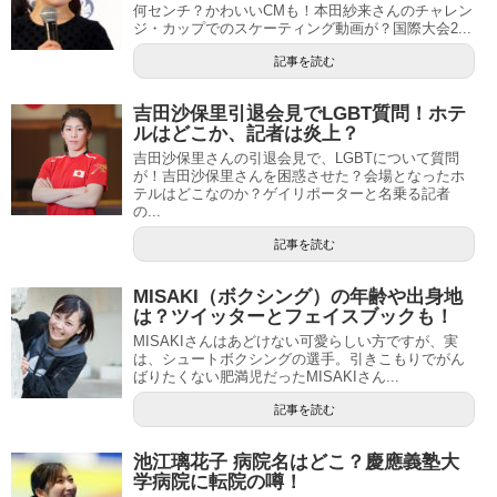
何センチ？かわいいCMも！本田紗来さんのチャレン
ジ・カップでのスケーティング動画が？国際大会2...
記事を読む
吉田沙保里引退会見でLGBT質問！ホテ
ルはどこか、記者は炎上？
吉田沙保里さんの引退会見で、LGBTについて質問
が！吉田沙保里さんを困惑させた？会場となったホ
テルはどこなのか？ゲイリポーターと名乗る記者
の...
記事を読む
MISAKI（ボクシング）の年齢や出身地
は？ツイッターとフェイスブックも！
MISAKIさんはあどけない可愛らしい方ですが、実
は、シュートボクシングの選手。引きこもりでがん
ばりたくない肥満児だったMISAKIさん...
記事を読む
池江璃花子 病院名はどこ？慶應義塾大
学病院に転院の噂！