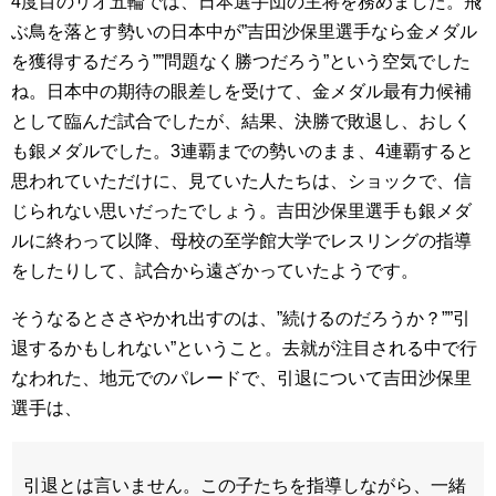
4度目のリオ五輪では、日本選手団の主将を務めました。飛
ぶ鳥を落とす勢いの日本中が”吉田沙保里選手なら金メダル
を獲得するだろう””問題なく勝つだろう”という空気でした
ね。日本中の期待の眼差しを受けて、金メダル最有力候補
として臨んだ試合でしたが、結果、決勝で敗退し、おしく
も銀メダルでした。3連覇までの勢いのまま、4連覇すると
思われていただけに、見ていた人たちは、ショックで、信
じられない思いだったでしょう。吉田沙保里選手も銀メダ
ルに終わって以降、母校の至学館大学でレスリングの指導
をしたりして、試合から遠ざかっていたようです。
そうなるとささやかれ出すのは、”続けるのだろうか？””引
退するかもしれない”ということ。去就が注目される中で行
なわれた、地元でのパレードで、引退について吉田沙保里
選手は、
引退とは言いません。この子たちを指導しながら、一緒