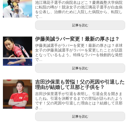
池江璃花子選手の病院名はどこ？慶應義塾大学病院
に転院の噂が！競泳女子の池江璃花子選手が白血病
を公表し、治療のために入院した病院から、転院し
て...
記事を読む
伊藤美誠ラバー変更！最新の厚さは？
伊藤美誠選手がラバーを変更！最新の厚さは？卓球
女子の伊藤美誠選手がラバーを変更したことが話題
となっているもよう。特殊なラバーを独創的な発想
で...
記事を読む
吉田沙保里も苦悩！父の死因や引退した
理由が結婚して旦那と子供を？
吉田沙保里選手が引退を表明し、引退会見を開きま
したね。引退を決断するまでの苦悩が語られたよう
です！父の死因や引退した理由とは？結婚して旦那
さ...
記事を読む