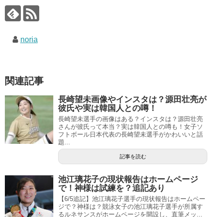
noria
関連記事
長崎望未画像やインスタは？源田壮亮が
彼氏や実は韓国人との噂！
長崎望未選手の画像はある？インスタは？源田壮亮
さんが彼氏って本当？実は韓国人との噂も！女子ソ
フトボール日本代表の長崎望未選手がかわいいと話
題...
記事を読む
池江璃花子の現状報告はホームページ
で！神様は試練を？追記あり
【6/5追記】池江璃花子選手の現状報告はホームペー
ジで？神様は？競泳女子の池江璃花子選手が所属す
るルネサンスがホームページを開設し、直筆メッ...