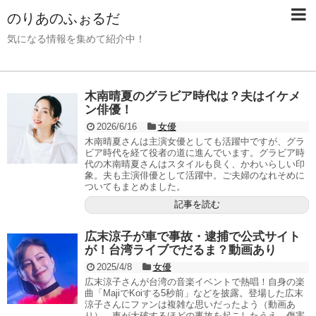
のりあのふぉるだ
気になる情報を集めて紹介中！
木南晴夏のグラビア時代は？夫はイケメ
ン俳優！
2026/6/16
女優
木南晴夏さんは主演女優としても活躍中ですが、グラ
ビア時代を経て役者の道に進んでいます。グラビア時
代の木南晴夏さんはスタイルも良く、かわいらしい印
象。夫も主演俳優として活躍中。ご夫婦のなれそめに
ついてもまとめました。
記事を読む
広末涼子が車で事故・逮捕で公式サイト
が！台湾ライブでだるま？動画あり
2025/4/8
女優
広末涼子さんが台湾の音楽イベントで熱唱！自身の楽
曲「MajiでKoiする5秒前」などを披露。登場した広末
涼子さんにファンは複雑な思いだったよう（動画あ
り）。車が大破するほどの事故を起こしたうえ、傷害