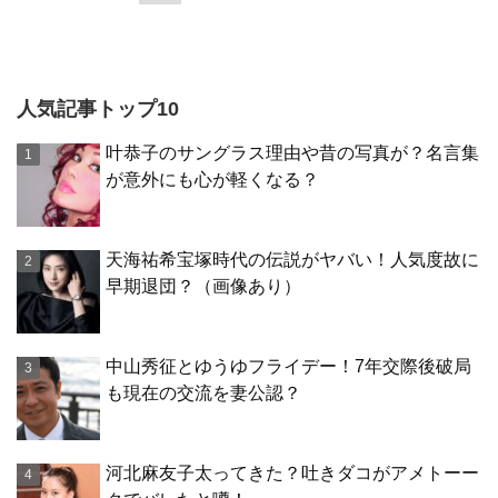
人気記事トップ10
叶恭子のサングラス理由や昔の写真が？名言集
が意外にも心が軽くなる？
天海祐希宝塚時代の伝説がヤバい！人気度故に
早期退団？（画像あり）
中山秀征とゆうゆフライデー！7年交際後破局
も現在の交流を妻公認？
河北麻友子太ってきた？吐きダコがアメトーー