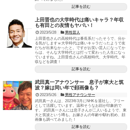
記事を読む
上田晋也の大学時代は痛いキャラ？年収
も有田との友情もヤバい！
2023/5/28
男性芸人
上田晋也さんの高校時代は番長系だったそうで、分か
る気がしますｗ大学時代は痛いキャラだったようで友
だちが出来なかったと。ですがお笑い芸人になってか
らは、そんな大学時代とは打って変わった人生になっ
ていますね。上田晋也さんの高校時代、大学時代、年
収などを調査！
記事を読む
武田真一アナウンサー 息子が東大と筑
波？嫁は同い年で顔画像も？
2023/5/26
男性アナウンサー
武田真一さんは、2023年3月にNHKを退社し、フリー
として活躍しています。温和そうなお顔が印象的で
す。 武田真一さんには息子さんが二人いるようで、東
大と筑波という噂も。お嫁さんの年齢や馴れ初め、顔
画像も調べてみました！
記事を読む