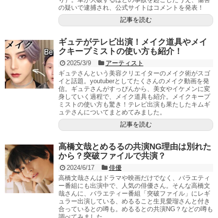
の疑いで逮捕され、公式サイトはコメントを発表！
記事を読む
ギュテがテレビ出演！メイク道具やメイ
クキープミストの使い方も紹介！
2025/3/9
アーティスト
ギュテさんという美容クリエイターのメイク術がスゴ
イと話題。youtuberとしてたくさんのメイク動画を発
信。ギュテさんがすっぴんから、美女やイケメンに変
身していく過程で、メイク道具も紹介。メイクキープ
ミストの使い方も驚き！テレビ出演も果たしたキムギ
ュテさんについてまとめてみました。
記事を読む
高橋文哉とめるるの共演NG理由は別れた
から？突破ファイルで共演？
2024/6/17
俳優
高橋文哉さんはドラマや映画だけでなく、バラエティ
ー番組にも出演中で、人気の俳優さん。そんな高橋文
哉さんに、バラエティー番組「突破ファイル」にレギ
ュラー出演している、めるること生見愛瑠さんと付き
合っているとの噂も。めるるとの共演NG？などの噂も
調べてみました。