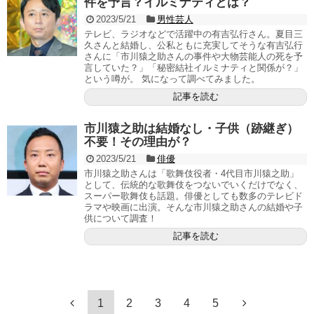
件を予言？イルミナティとは？
2023/5/21
男性芸人
テレビ、ラジオなどで活躍中の有吉弘行さん。夏目三
久さんと結婚し、公私ともに充実してそうな有吉弘行
さんに「市川猿之助さんの事件や大物芸能人の死を予
言していた？」「秘密結社イルミナティと関係が？」
という噂が。 気になって調べてみました。
記事を読む
市川猿之助は結婚なし・子供（跡継ぎ）
不要！その理由が？
2023/5/21
俳優
市川猿之助さんは「歌舞伎役者・4代目市川猿之助」
として、伝統的な歌舞伎をつないでいくだけでなく、
スーパー歌舞伎も話題。俳優としても数多のテレビド
ラマや映画に出演。そんな市川猿之助さんの結婚や子
供について調査！
記事を読む
1
2
3
4
5