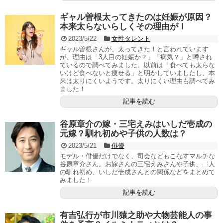
ギャル曽根太ってきたのは妊娠が原因？
本来太らないらしくその理由が！
2023/5/22
女性タレント
ギャル曽根さんが、太ってきた！と言われています
が、理由は「3人目の妊娠か？」「病気？」と噂され
ているので調べてみました。以前は「食べても太らな
いけど食べないと痩せる」と明かしていましたし、本
来は太りにくいようです。太りにくい理由も調べてみ
ました！
記事を読む
谷原章介の嫁・三宅えみはいしだ壱成の
元嫁？馴れ初めや子供の人数は？
2023/5/21
俳優
モデル・俳優だけでなく、司会などもこなすマルチな
谷原章介さん。お嫁さんの三宅えみさんや子供、二人
の馴れ初め、いしだ壱成さんとの関係などをまとめて
みました！
記事を読む
有吉弘行が市川猿之助や大物芸能人の事