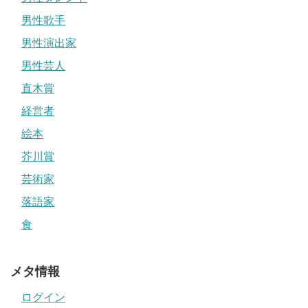
男性歌手
男性演出家
男性芸人
直木賞
経営者
絵本
芥川賞
芸術家
落語家
食
メタ情報
ログイン