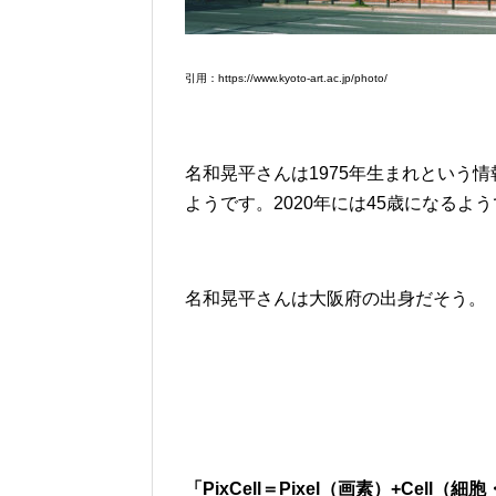
引用：https://www.kyoto-art.ac.jp/photo/
名和晃平さんは1975年生まれという
ようです。2020年には45歳になる
名和晃平さんは大阪府の出身だそう。
「PixCell＝Pixel（画素）+Cell（細