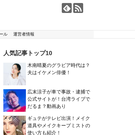
ール
運営者情報
人気記事トップ10
木南晴夏のグラビア時代は？
夫はイケメン俳優！
広末涼子が車で事故・逮捕で
公式サイトが！台湾ライブで
だるま？動画あり
ギュテがテレビ出演！メイク
道具やメイクキープミストの
使い方も紹介！