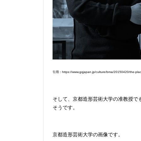
引用：https://www.gqjapan.jp/culture/bma/20150420/the-plac
そして、京都造形芸術大学の准教授で
そうです。
京都造形芸術大学の画像です。