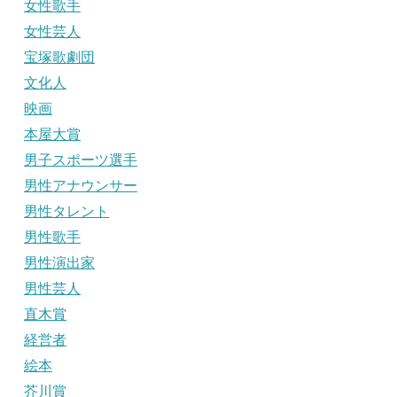
女性歌手
女性芸人
宝塚歌劇団
文化人
映画
本屋大賞
男子スポーツ選手
男性アナウンサー
男性タレント
男性歌手
男性演出家
男性芸人
直木賞
経営者
絵本
芥川賞