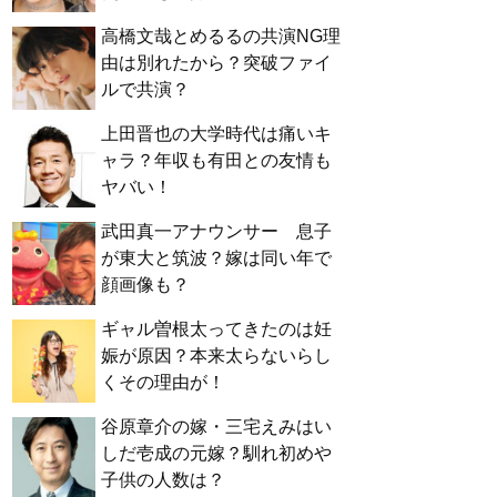
高橋文哉とめるるの共演NG理
由は別れたから？突破ファイ
ルで共演？
上田晋也の大学時代は痛いキ
ャラ？年収も有田との友情も
ヤバい！
武田真一アナウンサー 息子
が東大と筑波？嫁は同い年で
顔画像も？
ギャル曽根太ってきたのは妊
娠が原因？本来太らないらし
くその理由が！
谷原章介の嫁・三宅えみはい
しだ壱成の元嫁？馴れ初めや
子供の人数は？