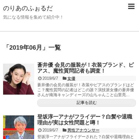
のりあのふぉるだ
気になる情報を集めて紹介中！
「
2019年06月
」
一覧
蒼井優 会見の服装が！衣装ブランド、ピ
アス、魔性質問記者も調査！
2019/6/7
女優
蒼井優の会見の服装が！衣装やピアスのブランドはど
こ？魔性質問の記者はどこの誰？演技派女優の蒼井優
さんが南海キャンディーズの山ちゃんこと山里亮...
記事を読む
登坂淳一アナがフライデー？白髪や退職
理由が実は女性問題と噂！
2019/6/7
男性アナウンサー
登坂淳一アナがフライデーされた？白髪や退職理由と