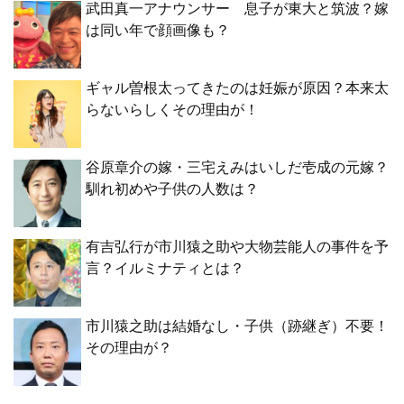
武田真一アナウンサー 息子が東大と筑波？嫁
は同い年で顔画像も？
ギャル曽根太ってきたのは妊娠が原因？本来太
らないらしくその理由が！
谷原章介の嫁・三宅えみはいしだ壱成の元嫁？
馴れ初めや子供の人数は？
有吉弘行が市川猿之助や大物芸能人の事件を予
言？イルミナティとは？
市川猿之助は結婚なし・子供（跡継ぎ）不要！
その理由が？