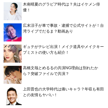
木南晴夏のグラビア時代は？夫はイケメン俳
優！
広末涼子が車で事故・逮捕で公式サイトが！台
湾ライブでだるま？動画あり
ギュテがテレビ出演！メイク道具やメイクキー
プミストの使い方も紹介！
高橋文哉とめるるの共演NG理由は別れたか
ら？突破ファイルで共演？
上田晋也の大学時代は痛いキャラ？年収も有田
との友情もヤバい！