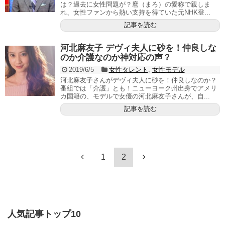
は？過去に女性問題が？麿（まろ）の愛称で親しま
れ、女性ファンから熱い支持を得ていた元NHK登...
記事を読む
河北麻友子 デヴィ夫人に砂を！仲良しな
のか介護なのか神対応の声？
2019/6/5
女性タレント
,
女性モデル
河北麻友子さんがデヴィ夫人に砂を！仲良しなのか？
番組では「介護」とも！ニューヨーク州出身でアメリ
カ国籍の、モデルで女優の河北麻友子さんが、自...
記事を読む
1
2
人気記事トップ10