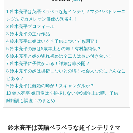
1
鈴木亮平は英語ペラペラな超インテリ？マジヤバトレーニ
ング法でカメレオン俳優の異名も！
2
鈴木亮平プロフィール
3
鈴木亮平の主な作品
4
鈴木亮平に嫁はいる？子供についても調査！
5
鈴木亮平の嫁は9歳年上との噂！有村架純似？
6
鈴木亮平と嫁の馴れ初めは？二人は長い付き合い！
7
鈴木亮平に子供がいる！詳細は非公開？
8
鈴木亮平の嫁は挨拶しないとの噂！社会人なのにそんなこ
とある？
9
鈴木亮平に離婚の噂が！スキャンダルか？
10
鈴木亮平 嫁画像は？挨拶しないや9歳年上の噂、子供、
離婚説も調査！のまとめ
鈴木亮平は英語ペラペラな超インテリ？マ