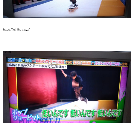
https://kchihua.xyz/