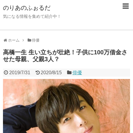
のりあのふぉるだ
気になる情報を集めて紹介中！
ホーム
俳優
高橋一生 生い立ちが壮絶！子供に100万借金さ
せた母親、父親3人？
2019/7/31
2020/8/15
俳優