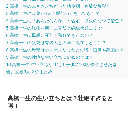
2
高橋一生のふさぎがちだった幼少期！奔放な母親？
3
高橋一生には弟が4人！親代わりをしてきた？
4
高橋一生に「あんたなんか」と否定！母親の命令で借金？
5
高橋一生の私物を勝手に売却？絶縁状態にまで！
6
高橋一生は母親と死別！和解できたのか？
7
高橋一生の父親は有名人との噂！現在はどこに？
8
高橋一生の母親はホステスだったとの噂！画像や死因は？
9
高橋一生の壮絶な生い立ちにSNSの声は？
10
高橋一生 生い立ちが壮絶！子供に100万借金させた母
親、父親3人？のまとめ
高橋一生の生い立ちとは？壮絶すぎると
噂！