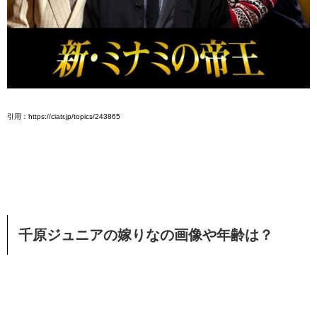
引用：https://ciatr.jp/topics/243865
千原ジュニアの嫁りなの画像や年齢は？