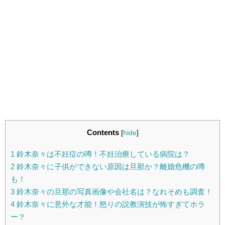
Contents
[
hide
]
1
鈴木奈々は不妊症の噂！不妊治療している病院は？
2
鈴木奈々に子供ができない原因は旦那か？離婚危機の噂
も！
3
鈴木奈々の旦那の写真画像や会社名は？なれそめも調査！
4
鈴木奈々に意外な才能！怒りの説教演技が怖すぎてホラ
ー？