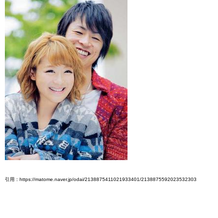
引用：https://matome.naver.jp/odai/2138875411021933401/2138875592023532303