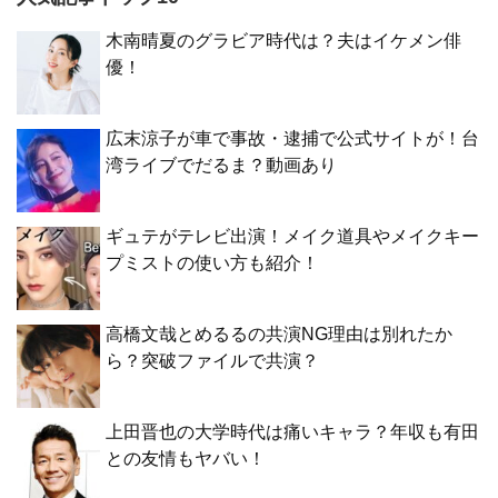
木南晴夏のグラビア時代は？夫はイケメン俳
優！
広末涼子が車で事故・逮捕で公式サイトが！台
湾ライブでだるま？動画あり
ギュテがテレビ出演！メイク道具やメイクキー
プミストの使い方も紹介！
高橋文哉とめるるの共演NG理由は別れたか
ら？突破ファイルで共演？
上田晋也の大学時代は痛いキャラ？年収も有田
との友情もヤバい！