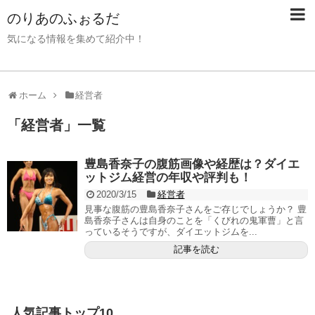
のりあのふぉるだ
気になる情報を集めて紹介中！
ホーム
経営者
「
経営者
」
一覧
豊島香奈子の腹筋画像や経歴は？ダイエ
ットジム経営の年収や評判も！
2020/3/15
経営者
見事な腹筋の豊島香奈子さんをご存じでしょうか？ 豊
島香奈子さんは自身のことを「くびれの鬼軍曹」と言
っているそうですが、ダイエットジムを...
記事を読む
人気記事トップ10