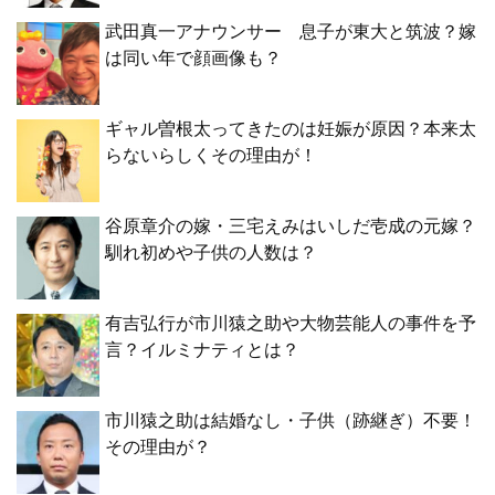
武田真一アナウンサー 息子が東大と筑波？嫁
は同い年で顔画像も？
ギャル曽根太ってきたのは妊娠が原因？本来太
らないらしくその理由が！
谷原章介の嫁・三宅えみはいしだ壱成の元嫁？
馴れ初めや子供の人数は？
有吉弘行が市川猿之助や大物芸能人の事件を予
言？イルミナティとは？
市川猿之助は結婚なし・子供（跡継ぎ）不要！
その理由が？